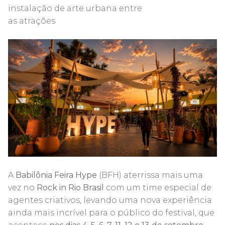
instalação de arte urbana entre
as atrações
A
Babilônia Feira Hype
(BFH) aterrissa mais uma
vez no
Rock in Rio Brasil
com um time especial de
agentes criativos, levando uma nova experiência
ainda mais incrível para o público do festival, que