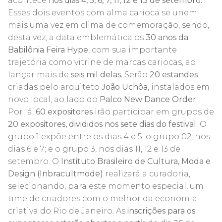
acontece
nos dias 4, 5, 6, 7, 11, 12 e 13 de setembro.
Esses dois eventos com alma carioca se unem
mais uma vez em clima de comemoração, sendo,
desta vez, a data emblemática os
30 anos da
Babilônia Feira Hype
, com sua importante
trajetória como vitrine de marcas cariocas, ao
lançar mais de
seis mil delas.
Serão
20 estandes
criadas pelo arquiteto
João Uchôa
, instalados em
novo local, ao lado do
Palco New Dance Order
.
Por lá,
60 expositores
irão participar em grupos de
20 expositores, divididos nos sete dias do festival.
O
grupo 1 expõe entre os dias 4 e 5; o grupo 02, nos
dias 6 e 7; e o grupo 3, nos dias 11, 12 e 13 de
setembro. O
Instituto Brasileiro de Cultura, Moda e
Design (Inbracultmode)
realizará a curadoria,
selecionando, para este momento especial, um
time de criadores com o melhor da economia
criativa do Rio de Janeiro. As
inscrições para os