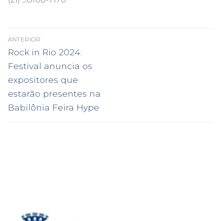
NAVEGAÇÃO
ANTERIOR
DE
Post
Rock in Rio 2024:
anterior:
POST
Festival anuncia os
expositores que
estarão presentes na
Babilônia Feira Hype
.