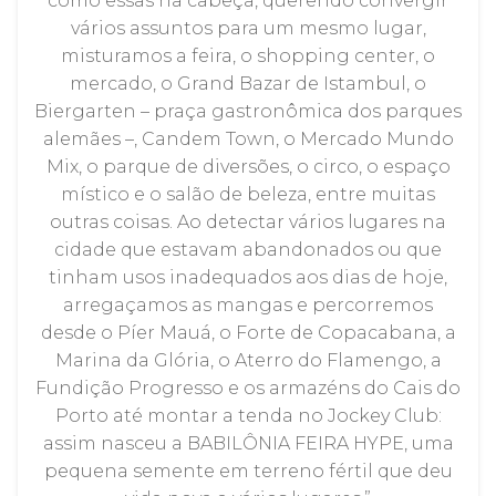
como essas na cabeça, querendo convergir
vários assuntos para um mesmo lugar,
misturamos a feira, o shopping center, o
mercado, o Grand Bazar de Istambul, o
Biergarten – praça gastronômica dos parques
alemães –, Candem Town, o Mercado Mundo
Mix, o parque de diversões, o circo, o espaço
místico e o salão de beleza, entre muitas
outras coisas. Ao detectar vários lugares na
cidade que estavam abandonados ou que
tinham usos inadequados aos dias de hoje,
arregaçamos as mangas e percorremos
desde o Píer Mauá, o Forte de Copacabana, a
Marina da Glória, o Aterro do Flamengo, a
Fundição Progresso e os armazéns do Cais do
Porto até montar a tenda no Jockey Club:
assim nasceu a BABILÔNIA FEIRA HYPE, uma
pequena semente em terreno fértil que deu