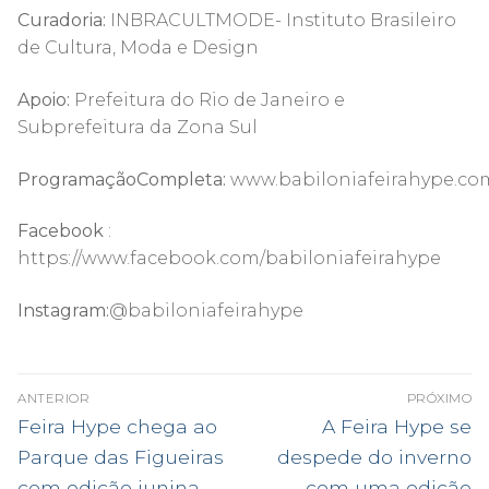
Curadoria:
INBRACULTMODE- Instituto Brasileiro
de Cultura, Moda e Design
Apoio:
Prefeitura do Rio de Janeiro e
Subprefeitura da Zona Sul
ProgramaçãoCompleta:
www.babiloniafeirahype.co
Facebook
:
https://www.facebook.com/babiloniafeirahype
Instagram:
@babiloniafeirahype
NAVEGAÇÃO
ANTERIOR
PRÓXIMO
DE
Post
Próximo
Feira Hype chega ao
A Feira Hype se
anterior:
post:
POST
Parque das Figueiras
despede do inverno
com edição junina
com uma edição