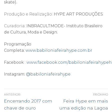
skate).
Produção e Realização:
HYPE ART PRODUÇÕES
Curadoria:
INBRACULTMODE- Instituto Brasileiro
de Cultura, Moda e Design.
Programação
Completa:
www.babiloniafeirahype.com.br
Facebook
:
www.facebook.com/babiloniafeirahype
h
Instagram:
@babiloniafeirahype
NAVEGAÇÃO
ANTERIOR
PRÓXIMO
DE
Post
Próximo
Encerrando 2017 com
Feira Hype em mais
anterior:
post:
POST
chave de ouro
uma edição na Lagoa