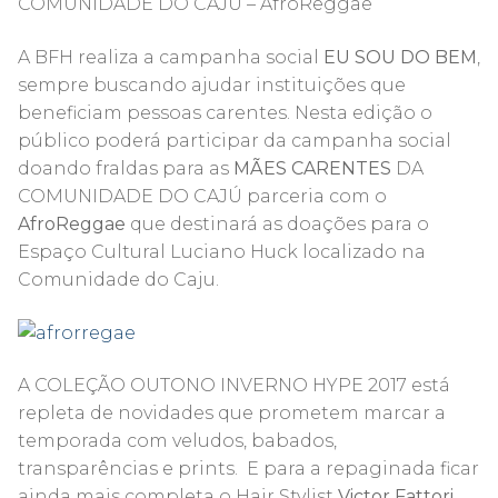
COMUNIDADE DO CAJU – AfroReggae
A BFH realiza a campanha social
EU SOU DO BEM
,
sempre buscando ajudar instituições que
beneficiam pessoas carentes. Nesta edição o
público poderá participar da campanha social
doando fraldas para as
MÃES CARENTES
DA
COMUNIDADE DO CAJÚ parceria com o
AfroReggae
que destinará as doações para o
Espaço Cultural Luciano Huck localizado na
Comunidade do Caju.
A COLEÇÃO OUTONO INVERNO HYPE 2017 está
repleta de novidades que prometem marcar a
temporada com veludos, babados,
transparências e prints. E para a repaginada ficar
ainda mais completa o Hair Stylist
Victor Fattori