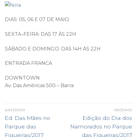
DIAS: 05, 06 E 07 DE MAIO
SEXTA–FEIRA: DAS 17 ÀS 22H
SÁBADO E DOMINGO: DAS 14H ÀS 22H
ENTRADA FRANCA
DOWNTOWN
Av. Das Américas 500 – Barra
NAVEGAÇÃO
ANTERIOR
PRÓXIMO
DE
Post
Próximo
Ed. Das Mães no
Edição do Dia dos
anterior:
post:
POST
Parque das
Namorados no Parque
Figueiras/2017
das Figueiras/2017