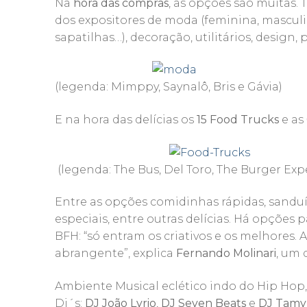
Na
hora das compras
, as opções são muitas.
dos expositores de moda (feminina, masculina, 
sapatilhas…), decoração, utilitários, design
(legenda: Mimppy, Saynalô, Bris e Gávia)
E na hora das delícias os
15 Food Trucks
e as
(legenda: The Bus, Del Toro, The Burger Exp
Entre as opções comidinhas rápidas, sanduíc
especiais, entre outras delícias. Há opções
BFH: “só entram os criativos e os melhores
abrangente”, explica
Fernando Molinari
, um 
Ambiente Musical eclético indo do Hip Hop,
Dj´s:
DJ João Lyrio
,
DJ Seven Beats
e
DJ Tamy