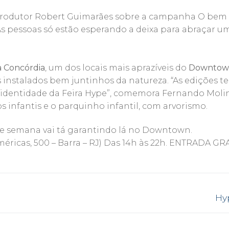
o produtor Robert Guimarães sobre a campanha O bem 
s pessoas só estão esperando a deixa para abraçar u
a Concórdia
, um dos locais mais aprazíveis do
Downtow
 instalados bem juntinhos da natureza. “As edições t
dentidade da Feira Hype”, comemora Fernando Molinar
os infantis e o parquinho infantil, com arvorismo.
 de semana vai tá garantindo lá no Downtown.
méricas, 500 – Barra – RJ) Das 14h às 22h. ENTRADA G
Pr
Hy
pos