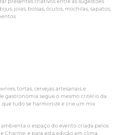
ar presentes criativos entre as sugestões
jus, joias, bolsas, óculos, mochilas, sapatos,
mentos.
ies, tortas, cervejas artesanais e
es de gastronomia segue o mesmo critério da
a que tudo se harmonize e crie um mix
e ambienta o espaço do evento criada pelos
p e Charme, e para esta edição em clima