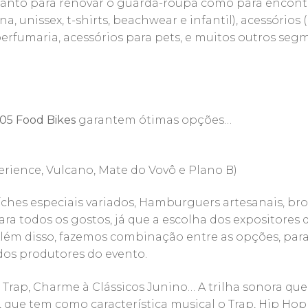
 Tanto para renovar o guarda-roupa como para encontr
unissex, t-shirts, beachwear e infantil), acessórios (bi
, perfumaria, acessórios para pets, e muitos outros seg
05 Food Bikes
garantem ótimas opções…
erience, Vulcano, Mate do Vovô e Plano B)
hes especiais variados, Hamburguers artesanais, brown
 para todos os gostos, já que a escolha dos expositor
. Além disso, fazemos combinação entre as opções, par
dos produtores do evento.
 Trap, Charme à Clássicos Junino… A trilha sonora qu
, que tem como característica musical o Trap, Hip Ho