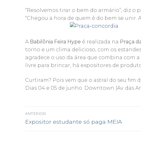
“Resolvemos tirar o bem do armário”, diz 
“Chegou a hora de quem é do bem se unir. A
A
Babilônia Feira Hype
é realizada na
Praça d
torno e um clima delicioso, com os estandes
agradece o uso da área que combina com a i
livre para brincar, há expositores de produt
Curtiram? Pois vem que o astral do seu fim
Dias 04 e 05 de junho. Downtown (Av. das A
NAVEGAÇÃO
ANTERIOR
Post
DE
Expositor estudante só paga MEIA
anterior:
POST