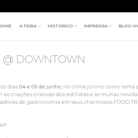
HOME
A FEIRA
HISTÓRICO
IMPRENSA
BLOG H
NA @ DOWNTOWN
os dias
04 e 05 de junho
, no clima junino como tema 
m as criações criativas dos estilistas e as muitas nov
eradores de gastronomia em seus charmosos FOOD TR