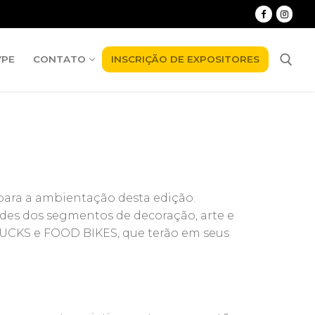
YPE
CONTATO
INSCRIÇÃO DE EXPOSITORES
Pesquisar por:
para a ambientação desta edição.
idades dos segmentos de decoração, arte e
UCKS e FOOD BIKES, que terão em seus