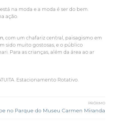
está na moda e a moda é ser do bem.
ma ação.
n
, com um chafariz central, paisagismo em
em sido muito gostosas, e o público
i. Para as crianças, além da área ao ar
RATUITA. Estacionamento Rotativo.
PRÓXIMO
óximo
pe no Parque do Museu Carmen Miranda
t: