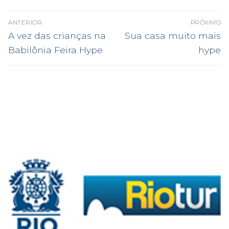
NAVEGAÇÃO
ANTERIOR
PRÓXIMO
DE
Post
Próximo
A vez das crianças na
Sua casa muito mais
anterior:
post:
POST
Babilônia Feira Hype
hype
.