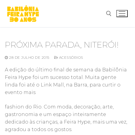
Pular
para
o
conteúdo
Pesquisar por:
PRÓXIMA PARADA, NITERÓI!
28 DE JULHO DE 2015
ACESSÓRIOS
A edição do último final de semana da Babilônia
Feira Hype foi um sucesso total. Muita gente
linda foi até o Link Mall, na Barra, para curtir o
evento mais
fashion do Rio. Com moda, decoração, arte,
gastronomia e um espaço inteiramente
dedicado às crianças, a Feira Hype, mais uma vez,
agradou a todos os gostos.