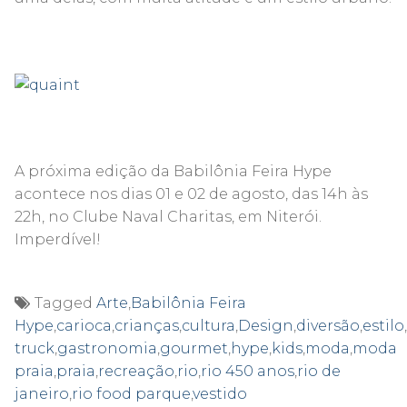
A próxima edição da Babilônia Feira Hype
acontece nos dias 01 e 02 de agosto, das 14h às
22h, no Clube Naval Charitas, em Niterói.
Imperdível!
Tagged
Arte
,
Babilônia Feira
Hype
,
carioca
,
crianças
,
cultura
,
Design
,
diversão
,
estilo
,
truck
,
gastronomia
,
gourmet
,
hype
,
kids
,
moda
,
moda
praia
,
praia
,
recreação
,
rio
,
rio 450 anos
,
rio de
janeiro
,
rio food parque
,
vestido