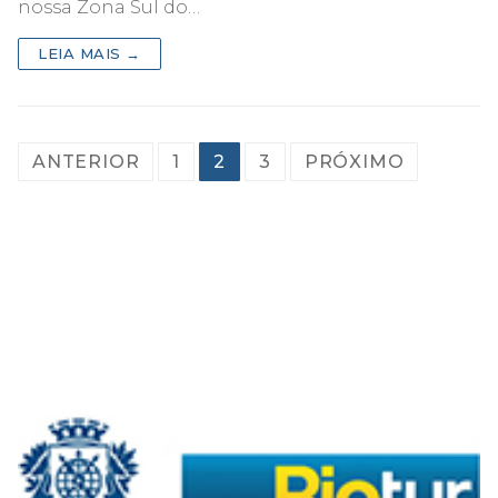
nossa Zona Sul do…
LEIA MAIS →
PAGINAÇÃO
ANTERIOR
1
2
3
PRÓXIMO
DE
POSTS
.