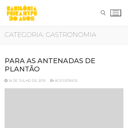
Pular
para
o
conteúdo
CATEGORIA:
GASTRONOMIA
Pesquisar por:
PARA AS ANTENADAS DE
PLANTÃO
16 DE JULHO DE 2015
ACESSÓRIOS