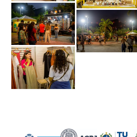
.
.
.
.